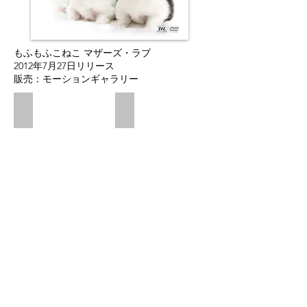
もふもふこねこ マザーズ・ラブ
2012年7月27日リリース
販売：モーションギャラリー
パリねこアーティスト・モード編
パリねこファミリー・モダン編
2011
2011
年
年
10
10
月
月
5
5
日
日
リ
リ
リ
リ
ー
ー
ス
ス
販
販
売：
売：
ポ
ポ
ニ
ニ
ー
ー